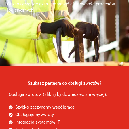
Ci zaoszczędzić czas i poprawić efektywność procesów
logistycznych.
Szukasz partnera do obsługi zwrotów?
Obsługa zwrotów (kliknij by dowiedzieć się więcej):
Szybko zaczynamy współpracę
Obsługujemy zwroty
Integracja systemów IT