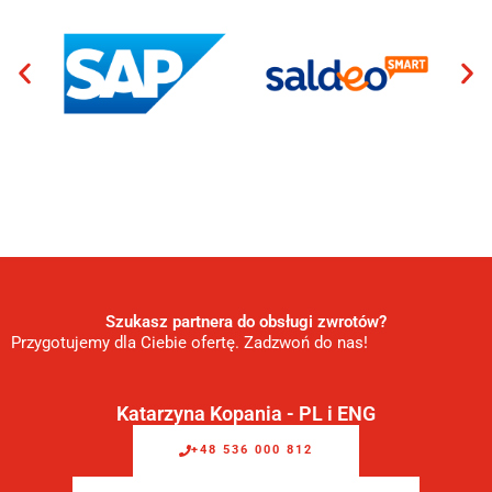
Szukasz partnera do obsługi zwrotów?
Przygotujemy dla Ciebie ofertę. Zadzwoń do nas!
Katarzyna Kopania - PL i ENG
+48 536 000 812