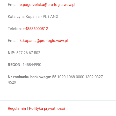
Email:
e.pogorzelska@pro-logis.waw.pl
Katarzyna Kopania - PL i ANG
Telefon:
+48536000812
Email:
k.kopania@pro-logis.waw.pl
NIP:
527-26-67-502
REGON:
145844990
Nr rachunku bankowego:
55 1020 1068 0000 1302 0327
4529
Regulamin
|
Polityka prywatności