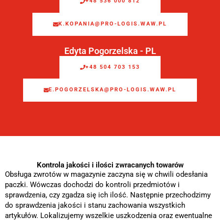
+48 536 000 812
K.KOPANIA@PRO-LOGIS.WAW.PL
Edyta Pogorzelska - PL
+48 504 703 153
E.POGORZELSKA@PRO-LOGIS.WAW.PL
Kontrola jakości i ilości zwracanych towarów
Obsługa zwrotów w magazynie zaczyna się w chwili odesłania
paczki. Wówczas dochodzi do kontroli przedmiotów i
sprawdzenia, czy zgadza się ich ilość. Następnie przechodzimy
do sprawdzenia jakości i stanu zachowania wszystkich
artykułów. Lokalizujemy wszelkie uszkodzenia oraz ewentualne