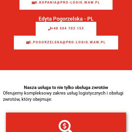
K.KOPANIA@PRO-LOGIS.WAW.PL
Edyta Pogorzelska - PL
+48 504 703 153
E.POGORZELSKA@PRO-LOGIS.WAW.PL
Nasza usługa to nie tylko obsługa zwrotów
Oferujemy kompleksowy zakres usług logistycznych i obsługi
zwrotów, który obejmuje: