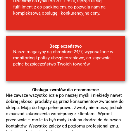
Działamy na rynku od 2011 roku, łącząc usługi
fulfillment z co-packingiem, co pozwala nam na
kompleksową obsługę i konkurencyjne ceny.
Bezpieczeństwo
Nasze magazyny są chronione 24/7, wyposażone w
monitoring i polisy ubezpieczeniowe, co zapewnia
pełne bezpieczeństwo Twoich towarów.
Obsługa zwrotów dla e-commerce
Nie zawsze wszystko idzie po naszej myśli i niekiedy nawet
dobrej jakości produkty są przez konsumentów zwracane do
sklepu. Mają do tego pełne prawo. Zwroty nie muszą jednak
oznaczać zakończenia współpracy z klientami. Wprost
przeciwnie – może to być mały krok na drodze do dalszych
kontaktów. Wszystko zależy od poziomu profesjonalizmu,