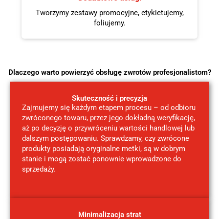
Tworzymy zestawy promocyjne, etykietujemy,
foliujemy.
Dlaczego warto powierzyć obsługę zwrotów profesjonalistom?
Skuteczność i precyzja
Zajmujemy się każdym etapem procesu – od odbioru
zwróconego towaru, przez jego dokładną weryfikację,
aż po decyzję o przywróceniu wartości handlowej lub
dalszym postępowaniu. Sprawdzamy, czy zwrócone
produkty posiadają oryginalne metki, są w dobrym
stanie i mogą zostać ponownie wprowadzone do
sprzedaży.
Minimalizacja strat