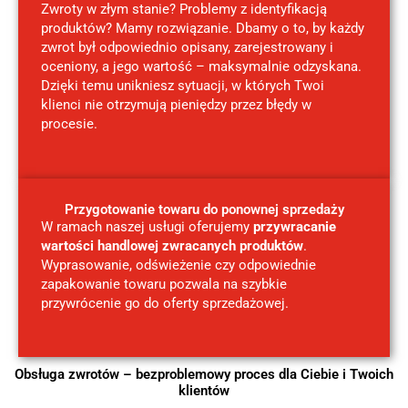
Zwroty w złym stanie? Problemy z identyfikacją
produktów? Mamy rozwiązanie. Dbamy o to, by każdy
zwrot był odpowiednio opisany, zarejestrowany i
oceniony, a jego wartość – maksymalnie odzyskana.
Dzięki temu unikniesz sytuacji, w których Twoi
klienci nie otrzymują pieniędzy przez błędy w
procesie.
Przygotowanie towaru do ponownej sprzedaży
W ramach naszej usługi oferujemy
przywracanie
wartości handlowej zwracanych produktów
.
Wyprasowanie, odświeżenie czy odpowiednie
zapakowanie towaru pozwala na szybkie
przywrócenie go do oferty sprzedażowej.
Obsługa zwrotów – bezproblemowy proces dla Ciebie i Twoich
klientów